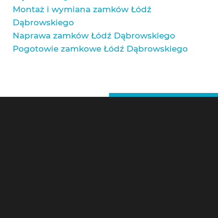
Montaż i wymiana zamków Łódź
Dąbrowskiego
Naprawa zamków Łódź Dąbrowskiego
Pogotowie zamkowe Łódź Dąbrowskiego
ŚLUSARZ ŁÓDŹ – KONTAKT
Pogotowie Zamkowe Łódź 24h
ul. Józefa Babickiego 10
98-056 Łódź
tel.
600-277-499