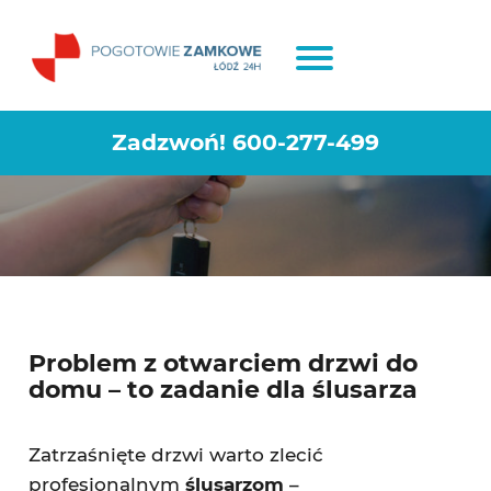
Awaryjne otwieranie mieszkań
Łódź Dąbrowskiego
Zadzwoń!
600-277-499
Problem z otwarciem drzwi do
domu – to zadanie dla ślusarza
Zatrzaśnięte drzwi warto zlecić
profesjonalnym
ślusarzom
–