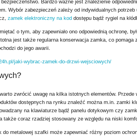
ć bezpieczeństwo. Bardzo ważne jest znalezienie odpowied
em. Wybór zabezpieczeń zależy od indywidualnych potrzeb
ucz,
zamek elektroniczny na kod
dostępu bądź rygiel na kłód
iętać o tym, aby zapewniało ono odpowiednią ochronę, było
stotna jest także regularna konserwacja zamka, co pomaga
chodzi do jego awarii.
24h.pl/jaki-wybrac-zamek-do-drzwi-wejsciowych/
owych?
arto zwrócić uwagę na kilka istotnych elementów. Przede w
uktów dostępnych na rynku znaleźć można m.in. zamki kluc
rowadzany na klawiaturze bądź panelu dotykowym czy zamki
 a także coraz rzadziej stosowany ze względu na niski komfo
k do metalowej szafki może zapewniać różny poziom ochrony