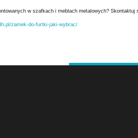
ontowanych w szafkach i meblach metalowych? Skontaktuj 
h.pl/zamek-do-furtki-jaki-wybrac/
YBKI SERWIS ŚLUSARSKI
DZIAŁAMY W DZIELNICACH
gi ślusarskie – strona główna
Pogotowie ślusarskie Bałuty
ryjne otwieranie samochodów
Pogotowie ślusarskie Śródmieście
ryjne otwieranie drzwi mieszkań
Pogotowie ślusarskie Górna
ryjne otwieranie zamków drzwi
Pogotowie ślusarskie Widzew
taż i wymiana zamków
Pogotowie ślusarskie Polesie
rawa zamków