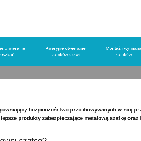
o metalowej szafki – gdzie kupić i kto 
e otwieranie
Awaryjne otwieranie
Montaż i wymian
ieszkań
zamków drzwi
zamków
zapewniający bezpieczeństwo przechowywanych w niej pr
ajlepsze produkty zabezpieczające metalową szafkę ora
owej szafce?