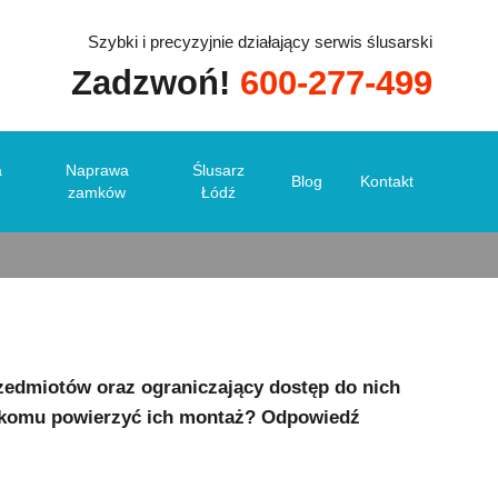
Szybki i precyzyjnie działający serwis ślusarski
Zadzwoń!
600-277-499
montuje?
a
Naprawa
Ślusarz
Blog
Kontakt
zamków
Łódź
zedmiotów oraz ograniczający dostęp do nich
z komu powierzyć ich montaż? Odpowiedź