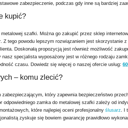
dstawowe zabezpieczenie, podczas gdy inne są bardziej zaa
e kupić?
 metalowej szafki. Można go zakupić przez sklep interneto
iar. Z tego powodu lepszym rozwiązaniem jest skorzystanie 
ienta. Doskonałą propozycją jest również możliwość zaku
y nasz specjalista wyposażony jest w różnego rodzaju zamki
zędność czasu. Dowiedz się więcej o naszej ofercie usług:
60
ych – komu zlecić?
m zabezpieczającym, który zapewnia bezpieczeństwo przec
ór odpowiedniego zamka do metalowej szafki zależy od ind
ontażowych, które najlepiej oceni profesjonalny
ślusarz
. I
jonalistą zyskuje się bowiem gwarancję prawidłowo wykona