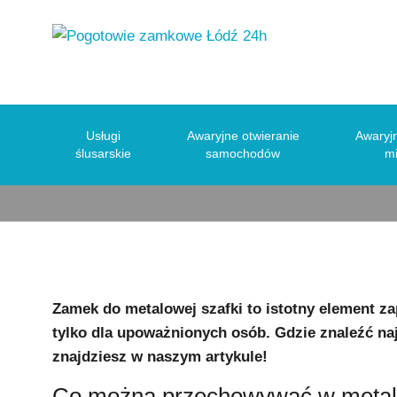
Zamek d
Usługi
Awaryjne otwieranie
Awaryjn
ślusarskie
samochodów
m
Zamek do metalowej szafki to istotny element 
tylko dla upoważnionych osób. Gdzie znaleźć n
znajdziesz w naszym artykule!
Co można przechowywać w metal