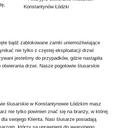
tę,
ięte bądź zablokowane zamki uniemożliwiające
kać nie tylko z częstej eksploatacji drzwi
zywani jesteśmy do przypadków, gdzie nastąpiła
 otwierania drzwi. Nasze pogotowie ślusarskie
owie ślusarskie w Konstantynowie Łódzkim masz
rz nie tylko powinien znać się na branży, w której
dla swojego Klienta. Nasi ślusarze posiadają
usarzom, którzy są uprawnieni do awaryjnego