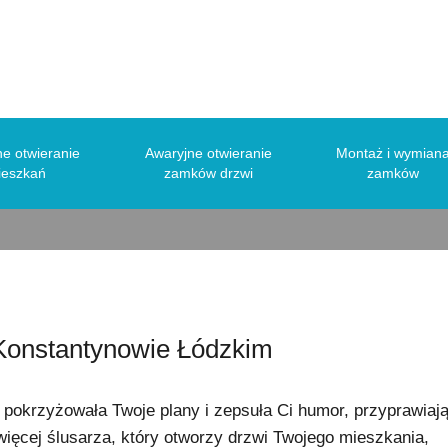
jne otwieranie mieszkań Konstantynów 
e otwieranie
Awaryjne otwieranie
Montaż i wymian
ieszkań
zamków drzwi
zamków
Konstantynowie Łódzkim
pokrzyżowała Twoje plany i zepsuła Ci humor, przyprawiaj
więcej ślusarza, który otworzy drzwi Twojego mieszkania,