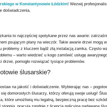
arskiego w Konstantynowie Łódzkim
! Wezwij profesjonalis
le doświadczenia.
ania to najczęściej spotykane przez nas awarie: zatrzaśn
 psującym plany na wieczór. Takie awarie drzwi mogą wyni
ju problemy z kluczem bądź złą instalacją zamka. Często w
roblemu – warto wiedzieć u kogo zamówić usługę awaryjnego
etki drzwi, pomogło rozwiązać tysiące problemów.
otowie ślusarskie?
 postaw na jakość i doświadczenie. Wybierając nas – pogot
ę domorosłych ślusarzy, którzy oferują swoje usługi! Ślusa
ia, które umożliwią mu legalną, bezpieczną pracę bez szkód 
 stopnia, pracują zgodnie z licencją policyjną nadawaną śl