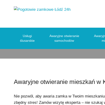
Awary
Usługi
Awaryjne otwieranie
Awaryjn
ślusarskie
samochodów
m
Awaryjne otwieranie mieszkań w 
Nie pozwól, aby awaria zamka w Twoim mieszkaniu 
zbędny stres! Zamów wizytę eksperta – nie szukaj 