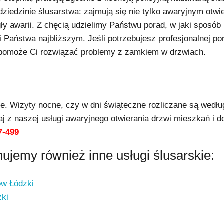
ziedzinie ślusarstwa: zajmują się nie tylko awaryjnym otwi
ły awarii. Z chęcią udzielimy Państwu porad, w jaki sposób
 Państwa najbliższym. Jeśli potrzebujesz profesjonalnej p
 pomoże Ci rozwiązać problemy z zamkiem w drzwiach.
ie. Wizyty nocne, czy w dni świąteczne rozliczane są wedł
j z naszej usługi awaryjnego otwierania drzwi mieszkań i d
7-499
jemy również inne usługi ślusarskie:
ów Łódzki
zki