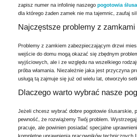
zapisz numer na infolinię naszego
pogotowia ślus
dla którego żaden zamek nie ma tajemnic, zaufaj si
Najczęstsze problemy z zamkami
Problemy z zamkiem zabezpieczającym drzwi mieszk
wejście do domu mogą okazać się zbędnym problemem
wyjściowych, ale i ze względu na wszelkiego rodza
próba włamania. Niezależnie jaka jest przyczyna p
usługą tą zajmuje się już od wielu lat, otworzyło s
Dlaczego warto wybrać nasze pog
Jeżeli chcesz wybrać dobre pogotowie ślusarskie,
pewność, że rozwiążemy Twój problem. Wystrzegaj si
pracuje, ale powinien posiadać specjalne uprawnien
kompletne uprawnienia pracowników technicznych II