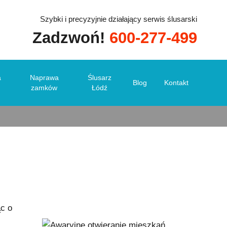
Szybki i precyzyjnie działający serwis ślusarski
Zadzwoń!
600-277-499
Łódzki
a
Naprawa
Ślusarz
Blog
Kontakt
zamków
Łódź
ąc o